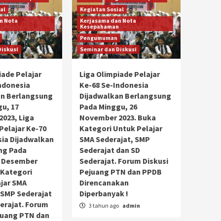
al
Kegiatan Sosial
n Nota
Kerjasama dan Nota
n
Kesepahaman
Pengumuman
Diskusi
Seminar dan Diskusi
iade Pelajar
Liga Olimpiade Pelajar
ndonesia
Ke-68 Se-Indonesia
an Berlangsung
Dijadwalkan Berlangsung
u, 17
Pada Minggu, 26
023, Liga
November 2023. Buka
Pelajar Ke-70
Kategori Untuk Pelajar
ia Dijadwalkan
SMA Sederajat, SMP
ng Pada
Sederajat dan SD
6 Desember
Sederajat. Forum Diskusi
 Kategori
Pejuang PTN dan PPDB
jar SMA
Direncanakan
 SMP Sederajat
Diperbanyak !
erajat. Forum
3 tahun ago
admin
juang PTN dan