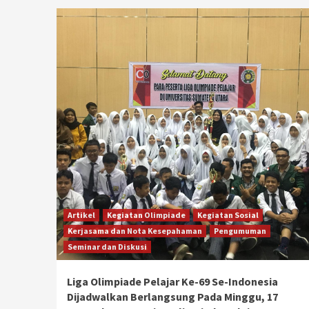
Artikel
Kegiatan Olimpiade
Kegiatan Sosial
Kerjasama dan Nota Kesepahaman
Pengumuman
Seminar dan Diskusi
Liga Olimpiade Pelajar Ke-69 Se-Indonesia
Dijadwalkan Berlangsung Pada Minggu, 17