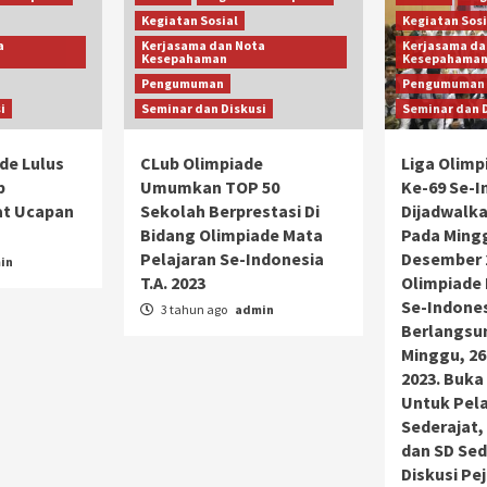
Kegiatan Sosial
Kegiatan Sosi
a
Kerjasama dan Nota
Kerjasama da
Kesepahaman
Kesepahama
Pengumuman
Pengumuman
i
Seminar dan Diskusi
Seminar dan 
de Lulus
CLub Olimpiade
Liga Olimp
b
Umumkan TOP 50
Ke-69 Se-I
at Ucapan
Sekolah Berprestasi Di
Dijadwalk
Bidang Olimpiade Mata
Pada Mingg
Pelajaran Se-Indonesia
Desember 2
in
T.A. 2023
Olimpiade 
Se-Indones
3 tahun ago
admin
Berlangsu
Minggu, 2
2023. Buka
Untuk Pela
Sederajat,
dan SD Sed
Diskusi Pe