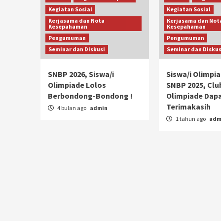
Kegiatan Sosial
Kegiatan Sosial
Kerjasama dan Nota
Kerjasama dan Not
Kesepahaman
Kesepahaman
Pengumuman
Pengumuman
Seminar dan Diskusi
Seminar dan Diskus
SNBP 2026, Siswa/i
Siswa/i Olimpia
Olimpiade Lolos
SNBP 2025, Clu
Berbondong-Bondong !
Olimpiade Dap
Terimakasih
4 bulan ago
admin
1 tahun ago
adm