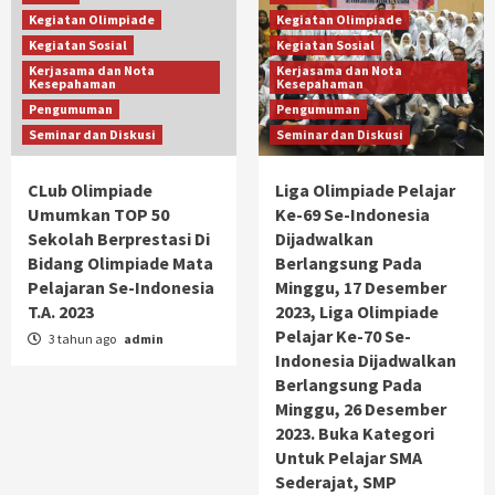
Kegiatan Olimpiade
Kegiatan Olimpiade
Kegiatan Sosial
Kegiatan Sosial
Kerjasama dan Nota
Kerjasama dan Nota
Kesepahaman
Kesepahaman
Pengumuman
Pengumuman
Seminar dan Diskusi
Seminar dan Diskusi
CLub Olimpiade
Liga Olimpiade Pelajar
Umumkan TOP 50
Ke-69 Se-Indonesia
Sekolah Berprestasi Di
Dijadwalkan
Bidang Olimpiade Mata
Berlangsung Pada
Pelajaran Se-Indonesia
Minggu, 17 Desember
T.A. 2023
2023, Liga Olimpiade
Pelajar Ke-70 Se-
3 tahun ago
admin
Indonesia Dijadwalkan
Berlangsung Pada
Minggu, 26 Desember
2023. Buka Kategori
Untuk Pelajar SMA
Sederajat, SMP