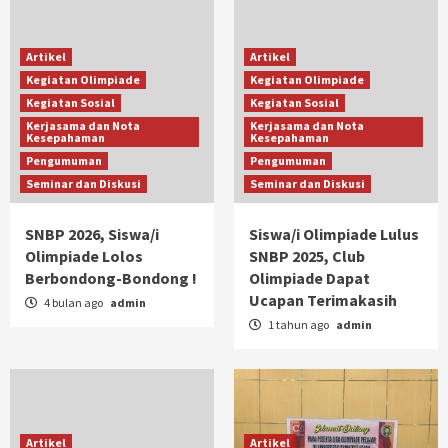
Artikel
Artikel
Kegiatan Olimpiade
Kegiatan Olimpiade
Kegiatan Sosial
Kegiatan Sosial
Kerjasama dan Nota
Kerjasama dan Nota
Kesepahaman
Kesepahaman
Pengumuman
Pengumuman
Seminar dan Diskusi
Seminar dan Diskusi
SNBP 2026, Siswa/i
Siswa/i Olimpiade Lulus
Olimpiade Lolos
SNBP 2025, Club
Berbondong-Bondong !
Olimpiade Dapat
Ucapan Terimakasih
4 bulan ago
admin
1 tahun ago
admin
Artikel
Artikel