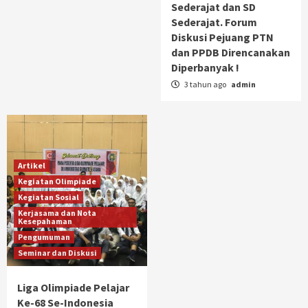
Sederajat dan SD
Sederajat. Forum
Diskusi Pejuang PTN
dan PPDB Direncanakan
Diperbanyak !
3 tahun ago
admin
Artikel
Kegiatan Olimpiade
Kegiatan Sosial
Kerjasama dan Nota
Kesepahaman
Pengumuman
Seminar dan Diskusi
Liga Olimpiade Pelajar
Ke-68 Se-Indonesia