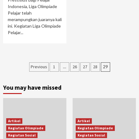
Indonesia, Liga Olimpiade
Pelajar telah
merampungkan juaranya kali
ini. Kegiatan Liga Olimpiade
Pelajar...
Paginasi
Previous
1
…
26
27
28
29
pos
You may have missed
Artikel
Artikel
Kegiatan Olimpiade
Kegiatan Olimpiade
Kegiatan Sosial
Kegiatan Sosial