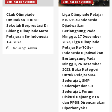
Seminar dan Diskusi
Seminar dan Diskusi
CLub Olimpiade
Liga Olimpiade Pelajar
Umumkan TOP 50
Ke-69 Se-Indonesia
Sekolah Berprestasi Di
Dijadwalkan
Bidang Olimpiade Mata
Berlangsung Pada
Pelajaran Se-Indonesia
Minggu, 17 Desember
T.A. 2023
2023, Liga Olimpiade
Pelajar Ke-70 Se-
3 tahun ago
admin
Indonesia Dijadwalkan
Berlangsung Pada
Minggu, 26 Desember
2023. Buka Kategori
Untuk Pelajar SMA
Sederajat, SMP
Sederajat dan SD
Sederajat. Forum
Diskusi Pejuang PTN
dan PPDB Direncanakan
Diperbanyak !