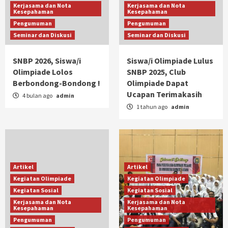
Kerjasama dan Nota
Kerjasama dan Nota
Kesepahaman
Kesepahaman
Pengumuman
Pengumuman
Seminar dan Diskusi
Seminar dan Diskusi
SNBP 2026, Siswa/i
Siswa/i Olimpiade Lulus
Olimpiade Lolos
SNBP 2025, Club
Berbondong-Bondong !
Olimpiade Dapat
Ucapan Terimakasih
4 bulan ago
admin
1 tahun ago
admin
Artikel
Artikel
Kegiatan Olimpiade
Kegiatan Olimpiade
Kegiatan Sosial
Kegiatan Sosial
Kerjasama dan Nota
Kerjasama dan Nota
Kesepahaman
Kesepahaman
Pengumuman
Pengumuman