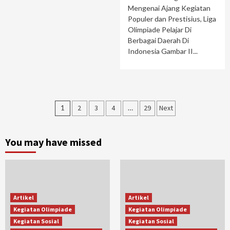
Mengenai Ajang Kegiatan
Populer dan Prestisius, Liga
Olimpiade Pelajar Di
Berbagai Daerah Di
Indonesia Gambar II...
Paginasi
1
2
3
4
…
29
Next
pos
You may have missed
Artikel
Artikel
Kegiatan Olimpiade
Kegiatan Olimpiade
Kegiatan Sosial
Kegiatan Sosial