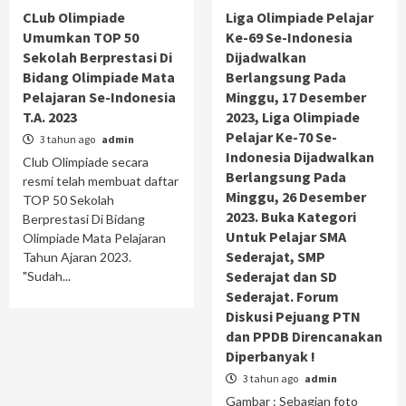
CLub Olimpiade
Liga Olimpiade Pelajar
Umumkan TOP 50
Ke-69 Se-Indonesia
Sekolah Berprestasi Di
Dijadwalkan
Bidang Olimpiade Mata
Berlangsung Pada
Pelajaran Se-Indonesia
Minggu, 17 Desember
T.A. 2023
2023, Liga Olimpiade
Pelajar Ke-70 Se-
3 tahun ago
admin
Indonesia Dijadwalkan
Club Olimpiade secara
Berlangsung Pada
resmi telah membuat daftar
Minggu, 26 Desember
TOP 50 Sekolah
2023. Buka Kategori
Berprestasi Di Bidang
Untuk Pelajar SMA
Olimpiade Mata Pelajaran
Sederajat, SMP
Tahun Ajaran 2023.
Sederajat dan SD
"Sudah...
Sederajat. Forum
Diskusi Pejuang PTN
dan PPDB Direncanakan
Diperbanyak !
3 tahun ago
admin
Gambar : Sebagian foto