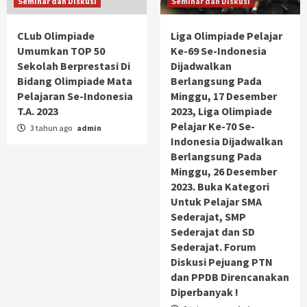
Seminar dan Diskusi
Seminar dan Diskusi
CLub Olimpiade
Liga Olimpiade Pelajar
Umumkan TOP 50
Ke-69 Se-Indonesia
Sekolah Berprestasi Di
Dijadwalkan
Bidang Olimpiade Mata
Berlangsung Pada
Pelajaran Se-Indonesia
Minggu, 17 Desember
T.A. 2023
2023, Liga Olimpiade
Pelajar Ke-70 Se-
3 tahun ago
admin
Indonesia Dijadwalkan
Berlangsung Pada
Minggu, 26 Desember
2023. Buka Kategori
Untuk Pelajar SMA
Sederajat, SMP
Sederajat dan SD
Sederajat. Forum
Diskusi Pejuang PTN
dan PPDB Direncanakan
Diperbanyak !