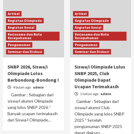
Artikel
Artikel
Kegiatan Olimpiade
Kegiatan Olimpiade
Kegiatan Sosial
Kegiatan Sosial
Kerjasama dan Nota
Kerjasama dan Nota
Kesepahaman
Kesepahaman
Pengumuman
Pengumuman
Seminar dan Diskusi
Seminar dan Diskusi
SNBP 2026, Siswa/i
Siswa/i Olimpiade Lulus
Olimpiade Lolos
SNBP 2025, Club
Berbondong-Bondong !
Olimpiade Dapat
Ucapan Terimakasih
4 bulan ago
admin
1 tahun ago
admin
Gambar : Sebagian dari
siswa/i alumni Olimpiade
Gambar : Sebagian dari
yang lolos SNBP 2026 ”
siswa/i alumni Club
Banyak ucapan terimakasih
Olimpiade yang lolos SNBP
dari Siswa/i Olimpiade...
2025 " Setelah
pengumuman SNBP 2025
dapat diakses,...