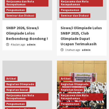
Kerjasama dan Nota
Kerjasama dan Nota
Kesepahaman
Kesepahaman
Pengumuman
Pengumuman
Seminar dan Diskusi
Seminar dan Diskusi
SNBP 2026, Siswa/i
Siswa/i Olimpiade Lulus
Olimpiade Lolos
SNBP 2025, Club
Berbondong-Bondong !
Olimpiade Dapat
Ucapan Terimakasih
4 bulan ago
admin
1 tahun ago
admin
Artikel
Artikel
Kegiatan Olimpiade
Kegiatan Olimpiade
Kegiatan Sosial
Kegiatan Sosial
Kerjasama dan Nota
Kerjasama dan Nota
Kesepahaman
Kesepahaman
Pengumuman
Pengumuman