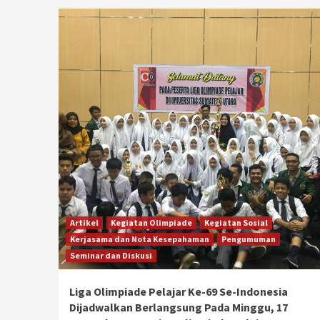
Artikel
Kegiatan Olimpiade
Kegiatan Sosial
Kerjasama dan Nota Kesepahaman
Pengumuman
Seminar dan Diskusi
Liga Olimpiade Pelajar Ke-69 Se-Indonesia
Dijadwalkan Berlangsung Pada Minggu, 17