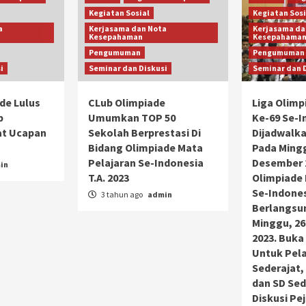
Kegiatan Sosial
Kegiatan Sosi
a
Kerjasama dan Nota
Kerjasama da
Kesepahaman
Kesepahama
Pengumuman
Pengumuman
i
Seminar dan Diskusi
Seminar dan 
de Lulus
CLub Olimpiade
Liga Olimp
b
Umumkan TOP 50
Ke-69 Se-I
at Ucapan
Sekolah Berprestasi Di
Dijadwalk
Bidang Olimpiade Mata
Pada Mingg
Pelajaran Se-Indonesia
Desember 2
in
T.A. 2023
Olimpiade 
Se-Indones
3 tahun ago
admin
Berlangsu
Minggu, 2
2023. Buka
Untuk Pela
Sederajat,
dan SD Sed
Diskusi Pe