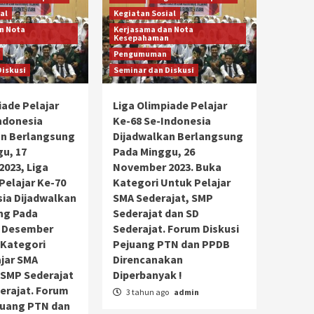
al
Kegiatan Sosial
n Nota
Kerjasama dan Nota
n
Kesepahaman
Pengumuman
Diskusi
Seminar dan Diskusi
iade Pelajar
Liga Olimpiade Pelajar
ndonesia
Ke-68 Se-Indonesia
an Berlangsung
Dijadwalkan Berlangsung
u, 17
Pada Minggu, 26
023, Liga
November 2023. Buka
Pelajar Ke-70
Kategori Untuk Pelajar
ia Dijadwalkan
SMA Sederajat, SMP
ng Pada
Sederajat dan SD
6 Desember
Sederajat. Forum Diskusi
 Kategori
Pejuang PTN dan PPDB
jar SMA
Direncanakan
 SMP Sederajat
Diperbanyak !
erajat. Forum
3 tahun ago
admin
juang PTN dan