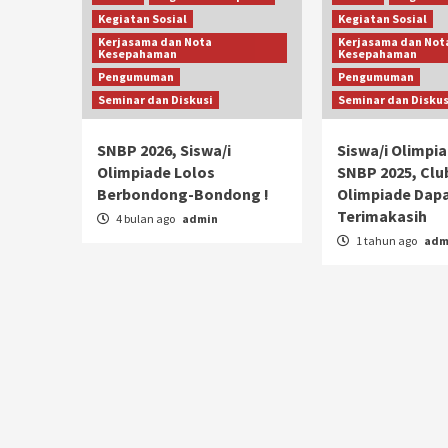
Kegiatan Sosial
Kegiatan Sosial
Kerjasama dan Nota
Kerjasama dan Not
Kesepahaman
Kesepahaman
Pengumuman
Pengumuman
Seminar dan Diskusi
Seminar dan Diskus
SNBP 2026, Siswa/i
Siswa/i Olimpia
Olimpiade Lolos
SNBP 2025, Clu
Berbondong-Bondong !
Olimpiade Dap
Terimakasih
4 bulan ago
admin
1 tahun ago
adm