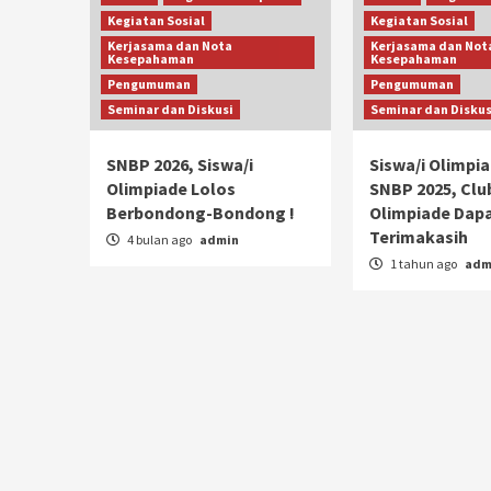
Kegiatan Sosial
Kegiatan Sosial
Kerjasama dan Nota
Kerjasama dan Not
Kesepahaman
Kesepahaman
Pengumuman
Pengumuman
Seminar dan Diskusi
Seminar dan Diskus
SNBP 2026, Siswa/i
Siswa/i Olimpia
Olimpiade Lolos
SNBP 2025, Clu
Berbondong-Bondong !
Olimpiade Dap
Terimakasih
4 bulan ago
admin
1 tahun ago
adm