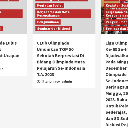
Kegiatan Sosial
Kegiatan Sosi
a
Kerjasama dan Nota
Kerjasama da
Kesepahaman
Kesepahama
Pengumuman
Pengumuman
i
Seminar dan Diskusi
Seminar dan 
de Lulus
CLub Olimpiade
Liga Olimp
b
Umumkan TOP 50
Ke-69 Se-I
at Ucapan
Sekolah Berprestasi Di
Dijadwalk
Bidang Olimpiade Mata
Pada Mingg
Pelajaran Se-Indonesia
Desember 2
in
T.A. 2023
Olimpiade 
Se-Indones
3 tahun ago
admin
Berlangsu
Minggu, 2
2023. Buka
Untuk Pela
Sederajat,
dan SD Sed
Diskusi Pe