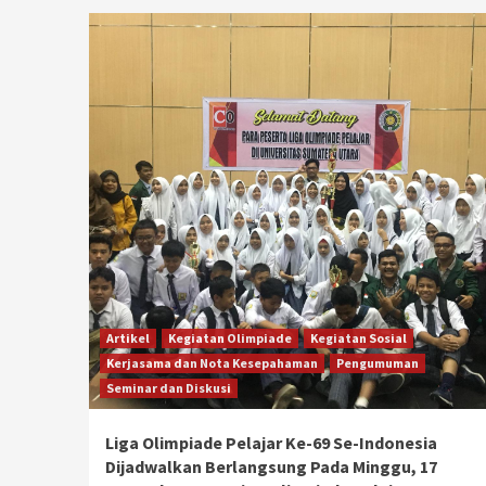
Artikel
Kegiatan Olimpiade
Kegiatan Sosial
Kerjasama dan Nota Kesepahaman
Pengumuman
Seminar dan Diskusi
Liga Olimpiade Pelajar Ke-69 Se-Indonesia
Dijadwalkan Berlangsung Pada Minggu, 17