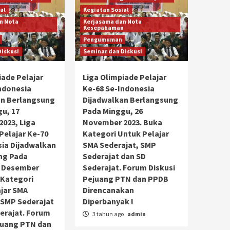
al
Kegiatan Sosial
n Nota
Kerjasama dan Nota
n
Kesepahaman
Pengumuman
Diskusi
Seminar dan Diskusi
iade Pelajar
Liga Olimpiade Pelajar
ndonesia
Ke-68 Se-Indonesia
an Berlangsung
Dijadwalkan Berlangsung
u, 17
Pada Minggu, 26
023, Liga
November 2023. Buka
Pelajar Ke-70
Kategori Untuk Pelajar
ia Dijadwalkan
SMA Sederajat, SMP
ng Pada
Sederajat dan SD
6 Desember
Sederajat. Forum Diskusi
 Kategori
Pejuang PTN dan PPDB
jar SMA
Direncanakan
 SMP Sederajat
Diperbanyak !
erajat. Forum
3 tahun ago
admin
juang PTN dan