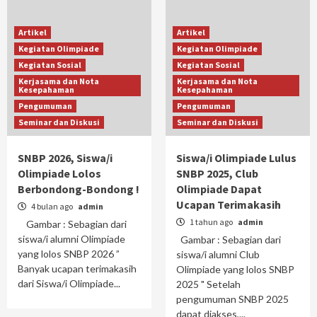
Artikel
Artikel
Kegiatan Olimpiade
Kegiatan Olimpiade
Kegiatan Sosial
Kegiatan Sosial
Kerjasama dan Nota
Kerjasama dan Nota
Kesepahaman
Kesepahaman
Pengumuman
Pengumuman
Seminar dan Diskusi
Seminar dan Diskusi
SNBP 2026, Siswa/i
Siswa/i Olimpiade Lulus
Olimpiade Lolos
SNBP 2025, Club
Berbondong-Bondong !
Olimpiade Dapat
Ucapan Terimakasih
4 bulan ago
admin
1 tahun ago
admin
Gambar : Sebagian dari
siswa/i alumni Olimpiade
Gambar : Sebagian dari
yang lolos SNBP 2026 ”
siswa/i alumni Club
Banyak ucapan terimakasih
Olimpiade yang lolos SNBP
dari Siswa/i Olimpiade...
2025 " Setelah
pengumuman SNBP 2025
dapat diakses,...