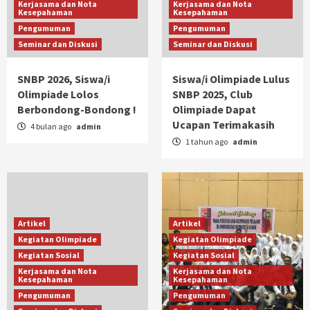
Kerjasama dan Nota
Kerjasama dan Nota
Kesepahaman
Kesepahaman
Pengumuman
Pengumuman
Seminar dan Diskusi
Seminar dan Diskusi
SNBP 2026, Siswa/i
Siswa/i Olimpiade Lulus
Olimpiade Lolos
SNBP 2025, Club
Berbondong-Bondong !
Olimpiade Dapat
Ucapan Terimakasih
4 bulan ago
admin
1 tahun ago
admin
Artikel
Artikel
Kegiatan Olimpiade
Kegiatan Olimpiade
Kegiatan Sosial
Kegiatan Sosial
Kerjasama dan Nota
Kerjasama dan Nota
Kesepahaman
Kesepahaman
Pengumuman
Pengumuman