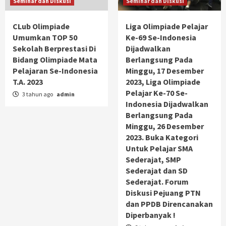
Seminar dan Diskusi
Seminar dan Diskusi
CLub Olimpiade
Liga Olimpiade Pelajar
Umumkan TOP 50
Ke-69 Se-Indonesia
Sekolah Berprestasi Di
Dijadwalkan
Bidang Olimpiade Mata
Berlangsung Pada
Pelajaran Se-Indonesia
Minggu, 17 Desember
T.A. 2023
2023, Liga Olimpiade
Pelajar Ke-70 Se-
3 tahun ago
admin
Indonesia Dijadwalkan
Berlangsung Pada
Minggu, 26 Desember
2023. Buka Kategori
Untuk Pelajar SMA
Sederajat, SMP
Sederajat dan SD
Sederajat. Forum
Diskusi Pejuang PTN
dan PPDB Direncanakan
Diperbanyak !