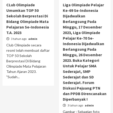
CLub Olimpiade
Liga Olimpiade Pelajar
Umumkan TOP 50
Ke-69 Se-Indonesia
Sekolah Berprestasi Di
Dijadwalkan
Bidang Olimpiade Mata
Berlangsung Pada
Pelajaran Se-Indonesia
Minggu, 17 Desember
T.A. 2023
2023, Liga Olimpiade
Pelajar Ke-70 Se-
3 tahun ago
admin
Indonesia Dijadwalkan
Club Olimpiade secara
Berlangsung Pada
resmi telah membuat daftar
Minggu, 26 Desember
TOP 50 Sekolah
2023. Buka Kategori
Berprestasi Di Bidang
Untuk Pelajar SMA
Olimpiade Mata Pelajaran
Sederajat, SMP
Tahun Ajaran 2023.
Sederajat dan SD
"Sudah...
Sederajat. Forum
Diskusi Pejuang PTN
dan PPDB Direncanakan
Diperbanyak !
3 tahun ago
admin
Gambar : Sebagian foto