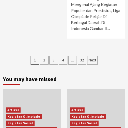
Mengenai Ajang Kegiatan
Populer dan Prestisius, Liga
Olimpiade Pelajar Di
Berbagai Daerah Di
Indonesia Gambar II...
Paginasi
1
2
3
4
…
32
Next
pos
You may have missed
Artikel
Artikel
Kegiatan Olimpiade
Kegiatan Olimpiade
Kegiatan Sosial
Kegiatan Sosial