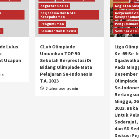
Kegiatan Sosial
Kegiatan Sosi
a
Kerjasama dan Nota
Kerjasama da
Kesepahaman
Kesepahama
Pengumuman
Pengumuman
i
Seminar dan Diskusi
Seminar dan 
de Lulus
CLub Olimpiade
Liga Olimp
b
Umumkan TOP 50
Ke-69 Se-I
at Ucapan
Sekolah Berprestasi Di
Dijadwalk
Bidang Olimpiade Mata
Pada Mingg
Pelajaran Se-Indonesia
Desember 2
in
T.A. 2023
Olimpiade 
Se-Indones
3 tahun ago
admin
Berlangsu
Minggu, 2
2023. Buka
Untuk Pela
Sederajat,
dan SD Sed
Diskusi Pe