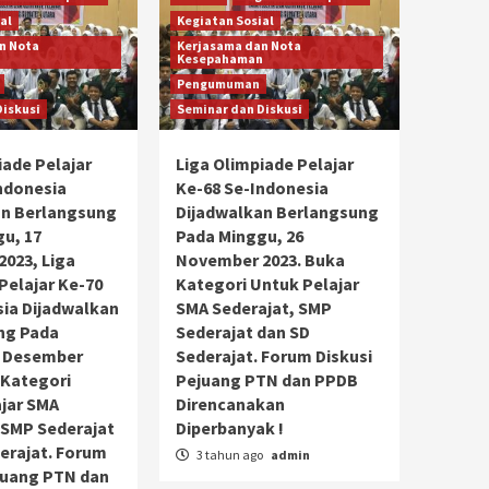
al
Kegiatan Sosial
n Nota
Kerjasama dan Nota
n
Kesepahaman
Pengumuman
Diskusi
Seminar dan Diskusi
iade Pelajar
Liga Olimpiade Pelajar
ndonesia
Ke-68 Se-Indonesia
an Berlangsung
Dijadwalkan Berlangsung
u, 17
Pada Minggu, 26
023, Liga
November 2023. Buka
Pelajar Ke-70
Kategori Untuk Pelajar
ia Dijadwalkan
SMA Sederajat, SMP
ng Pada
Sederajat dan SD
6 Desember
Sederajat. Forum Diskusi
 Kategori
Pejuang PTN dan PPDB
jar SMA
Direncanakan
 SMP Sederajat
Diperbanyak !
erajat. Forum
3 tahun ago
admin
juang PTN dan