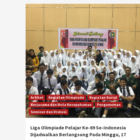
Artikel
Kegiatan Olimpiade
Kegiatan Sosial
Kerjasama dan Nota Kesepahaman
Pengumuman
Seminar dan Diskusi
Liga Olimpiade Pelajar Ke-69 Se-Indonesia
Dijadwalkan Berlangsung Pada Minggu, 17