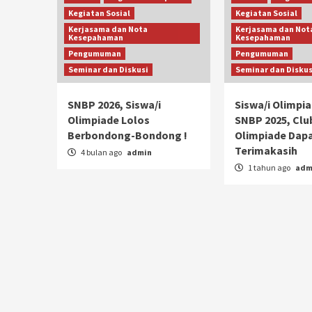
Kegiatan Sosial
Kegiatan Sosial
Kerjasama dan Nota
Kerjasama dan Not
Kesepahaman
Kesepahaman
Pengumuman
Pengumuman
Seminar dan Diskusi
Seminar dan Diskus
SNBP 2026, Siswa/i
Siswa/i Olimpia
Olimpiade Lolos
SNBP 2025, Clu
Berbondong-Bondong !
Olimpiade Dap
Terimakasih
4 bulan ago
admin
1 tahun ago
adm